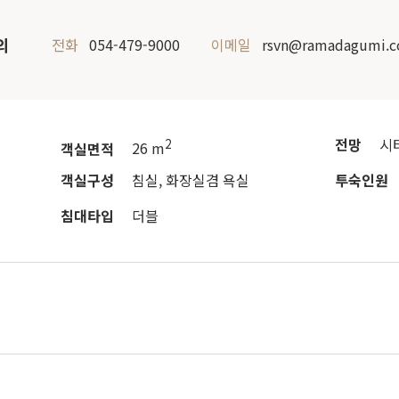
의
전화
054-479-9000
이메일
rsvn@ramadagumi.
전망
시
2
객실면적
26 m
객실구성
침실, 화장실겸 욕실
투숙인원
침대타입
더블