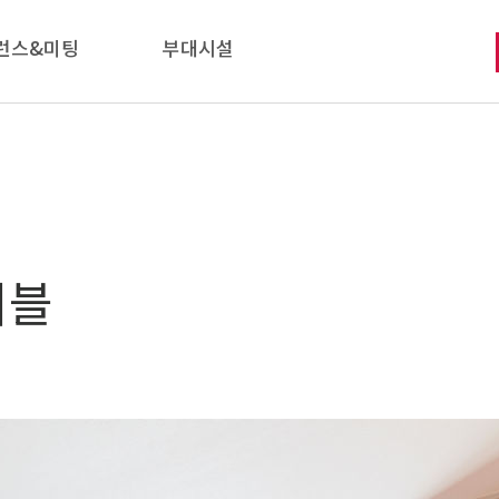
런스&미팅
부대시설
더블